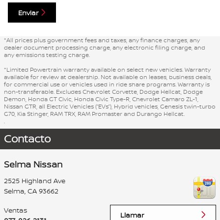
Enviar
*All prices plus government fees and taxes, any finance charges, any
dealer document processing charge, any electronic filing charge, and
any emissions testing charge.
*Limited Powertrain warranty available on select new vehicles. Warranty
available for review at dealership. Not available on leases, business deals,
for commercial use or vehicles used in ride share programs. Warranty is
non-transferable. Excludes Chevrolet Corvette, Dodge Hellcat, Dodge
Demon, Honda GT Civic, Honda Civic Type-R, Chevrolet Camaro ZL-1,
Nissan GTR, all Electric Vehicles (“EVs”), Hybrid vehicles, Genesis twin-turbo
G70, Kia Stinger, RAM TRX, RAM Promaster and Durango Hellcat.
.
Contacto
Selma Nissan
2525 Highland Ave
Selma
,
CA
93662
Ventas
Llamar